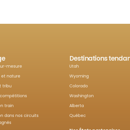
ge
Destinations tenda
sur-mesure
Utah
 et nature
Wyoming
t tribu
Colorado
 compétitions
Washington
n train
Alberta
n dans nos circuits
Québec
agnés