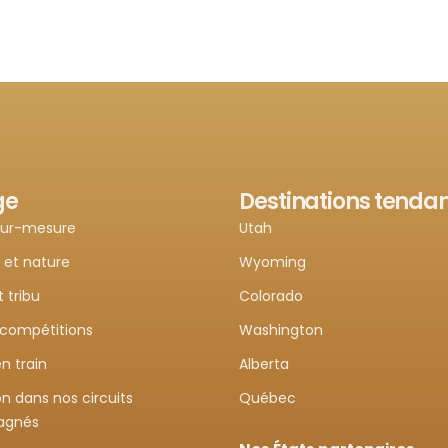
ge
Destinations tenda
sur-mesure
Utah
 et nature
Wyoming
t tribu
Colorado
 compétitions
Washington
n train
Alberta
n dans nos circuits
Québec
agnés