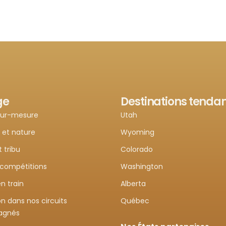
ge
Destinations tenda
sur-mesure
Utah
 et nature
Wyoming
t tribu
Colorado
 compétitions
Washington
n train
Alberta
n dans nos circuits
Québec
agnés