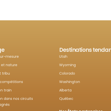
ge
Destinations tenda
sur-mesure
Utah
 et nature
Wyoming
t tribu
Colorado
 compétitions
Washington
n train
Alberta
n dans nos circuits
Québec
agnés