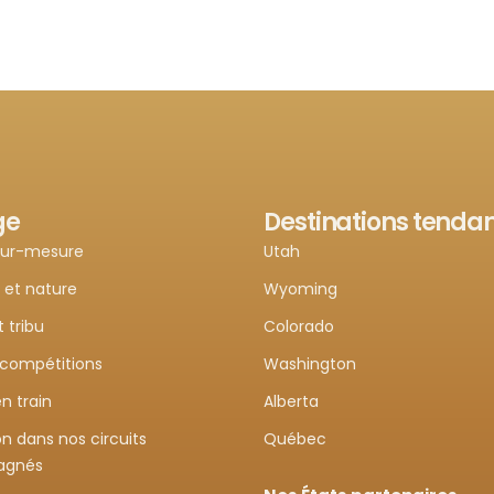
ge
Destinations tenda
sur-mesure
Utah
 et nature
Wyoming
t tribu
Colorado
 compétitions
Washington
n train
Alberta
n dans nos circuits
Québec
agnés