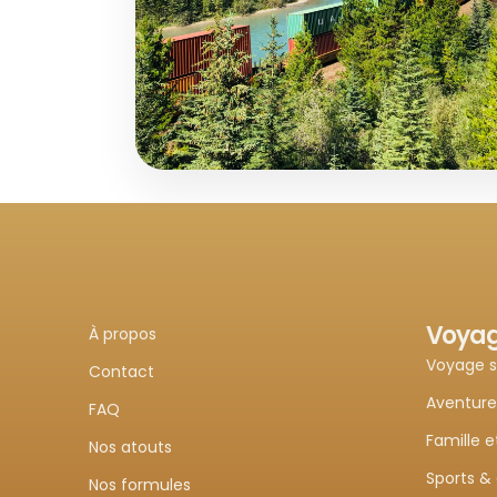
Road Trip spect
Aventure et Nature
en Alberta : 10 j
Incontournable
Road Trip
Lacs Turquoise 
Voya
À propos
Badlands
Voyage 
Contact
Aventure
FAQ
Calgary - Drumheller - Banff - Lake Lo
Famille e
Nos atouts
Sports &
Nos formules