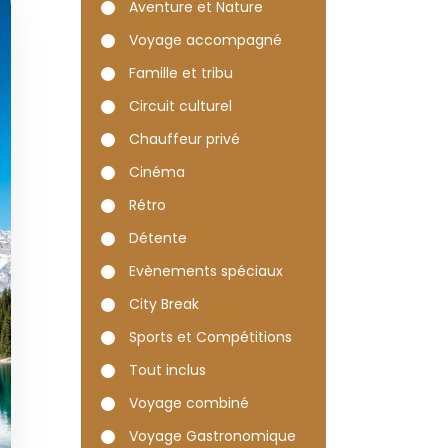
nadien : Île
Aventure et Nature
cheuses | 15
Voyage accompagné
Famille et tribu
Circuit culturel
Prince Rupert, Jasper, Banff, Calgary
Chauffeur privé
Cinéma
Rétro
Détente
Evènements spéciaux
City Break
Sports et Compétitions
Tout inclus
Voyage combiné
Voyage Gastronomique