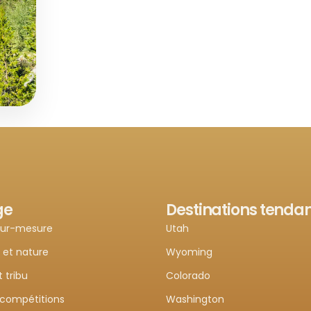
aculaire
€3100
ours entre
et
ge
Destinations tenda
sur-mesure
Utah
 et nature
Wyoming
uise - Jasper - Edmonton
t tribu
Colorado
 compétitions
Washington