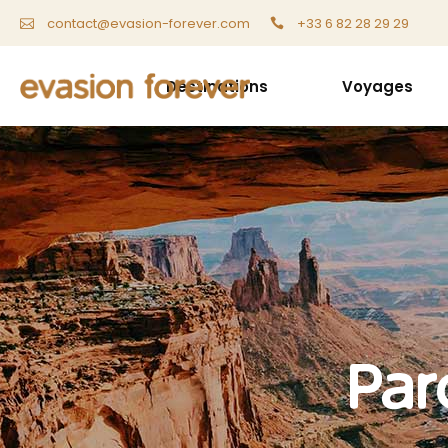
+33 6 82 28 29 29
contact@evasion-forever.com
Destinations
Voyages
Par