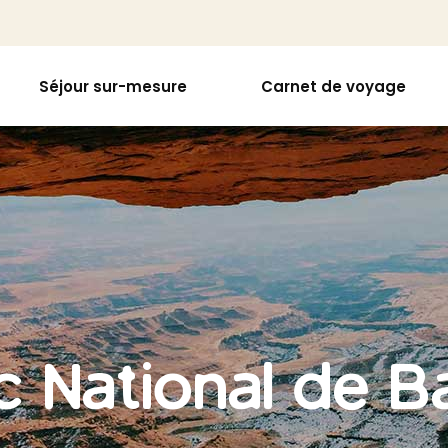
Séjour sur-mesure
Carnet de voyage
c National de B