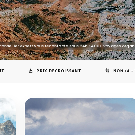
NT
PRIX DECROISSANT
NOM (A – 