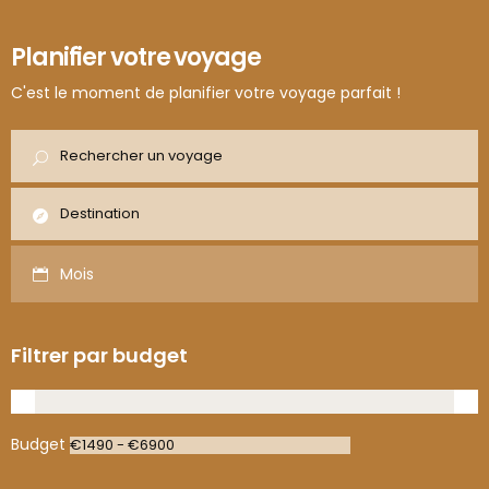
€3200
Road Trip au cœur des
Famille et tribu
Planifier votre voyage
Rocheuses Canadiennes :
Incontournable
Banff & Jasper
C'est le moment de planifier votre voyage parfait !
Road Trip
Vancouver - Whistler - Jasper - Banff - Calgary
Mois
Filtrer par budget
Budget