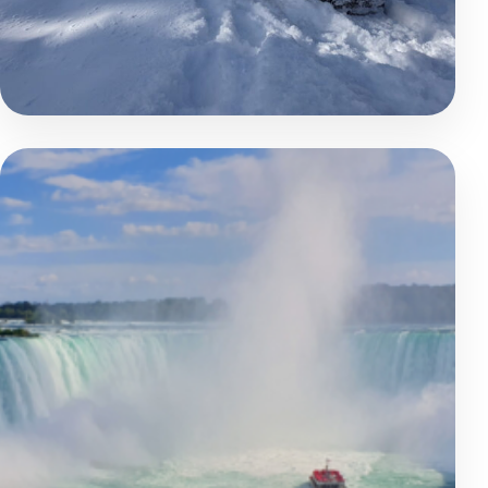
Aventure et Nature
Québec sauvage : séjour privé
Chauffeur privé
motoneige
Famille et tribu
Québec - Lac Saint Jean - Saguenay - Monts Valin - Charle
Road Trip
Sports et Compétitions
Tout inclus
Voyage accompagné