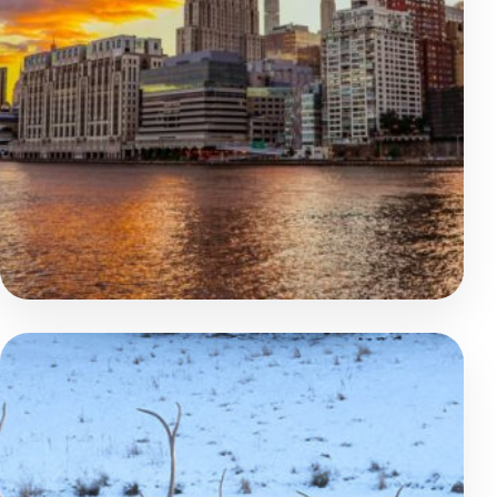
Chauffeur privé
€545
Du Québec à New York
Famille et tribu
Montréal - Québec - Fjord du Saguenay- Tadoussac - New 
Incontournable
Road Trip
Voyage accompagné