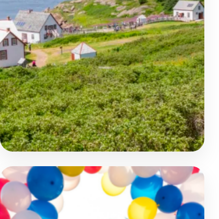
Aventure et Nature
Douceur de vivre en Gaspésie
Circuit culturel
Montréal - Kamouraska - Sainte Flavie - Métis sur Mer - Parc
Famille et tribu