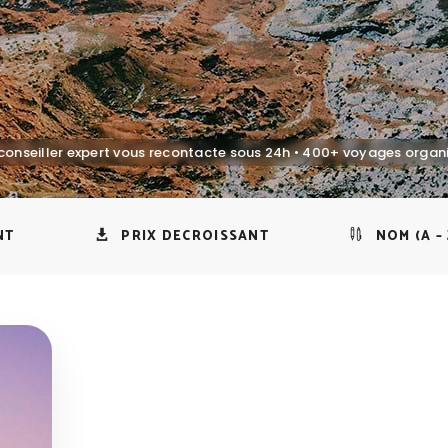
NT
PRIX DECROISSANT
NOM (A – 