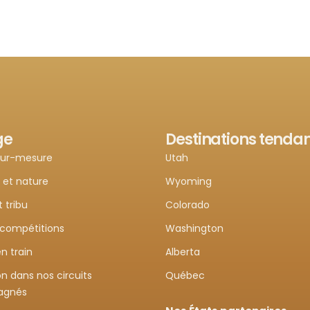
ge
Destinations tenda
sur-mesure
Utah
 et nature
Wyoming
t tribu
Colorado
 compétitions
Washington
n train
Alberta
n dans nos circuits
Québec
agnés