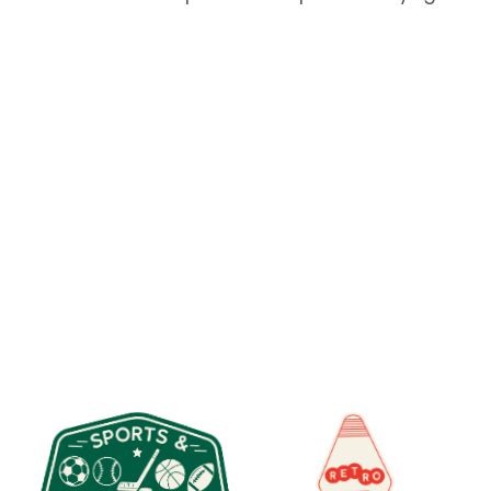
ontagnes
Ouest Amér
ocheuses