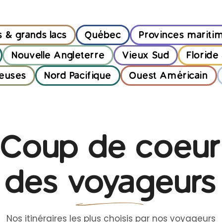
s & grands lacs
Québec
Provinces mariti
Nouvelle Angleterre
Vieux Sud
Floride
euses
Nord Pacifique
Ouest Américain
Coup de coeur
des voyageurs
Nos itinéraires les plus choisis par nos voyageurs