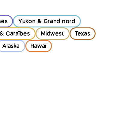
mes
Yukon & Grand nord
 & Caraïbes
Midwest
Texas
Alaska
Hawaï