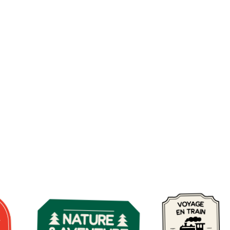
M
Capitales de l’Est
r