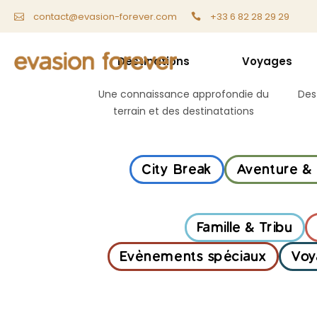
+33 6 82 28 29 29
contact@evasion-forever.com
Destinations
Voyages
Expertise USA & Canada
Une connaissance approfondie du
Des
terrain et des destinatations
City Break
Aventure &
Famille & Tribu
Evènements spéciaux
Voy