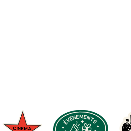
icain
Vieux Sud