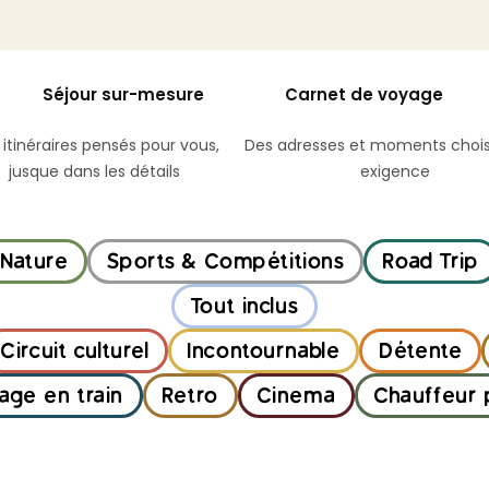
Mois
Type de voyag
Séjour sur-mesure
Carnet de voyage
Voyage sur-mesure
Sélection d'expérien
 itinéraires pensés pour vous,
Des adresses et moments chois
jusque dans les détails
exigence
 Nature
Sports & Compétitions
Road Trip
Tout inclus
Circuit culturel
Incontournable
Détente
age en train
Retro
Cinema
Chauffeur 