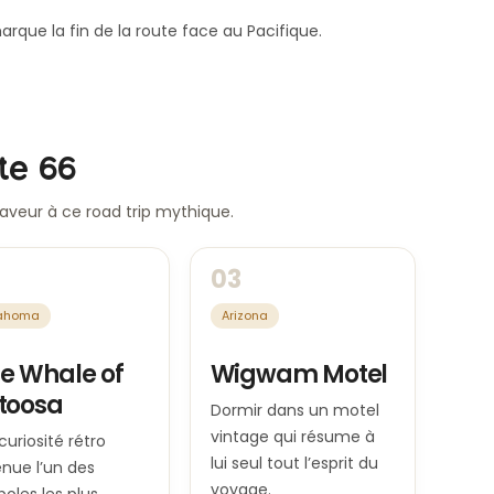
rque la fin de la route face au Pacifique.
ute 66
aveur à ce road trip mythique.
03
ahoma
Arizona
ue Whale of
Wigwam Motel
toosa
Dormir dans un motel
vintage qui résume à
curiosité rétro
lui seul tout l’esprit du
nue l’un des
voyage.