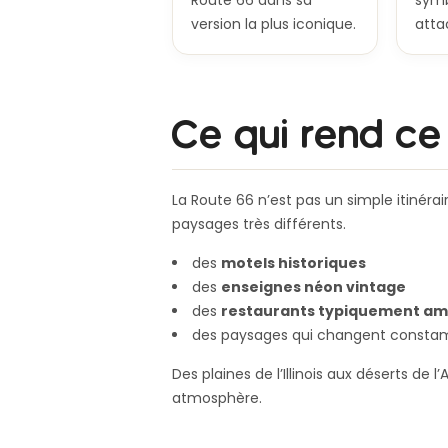
Route 66 dans sa
symb
version la plus iconique.
atta
Ce qui rend ce
La Route 66 n’est pas un simple itinérair
paysages très différents.
des
motels historiques
des
enseignes néon vintage
des
restaurants typiquement am
des paysages qui changent const
Des plaines de l’Illinois aux déserts de
atmosphère.