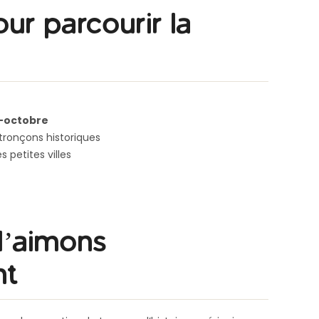
ur parcourir la
e-octobre
 tronçons historiques
 petites villes
l’aimons
nt