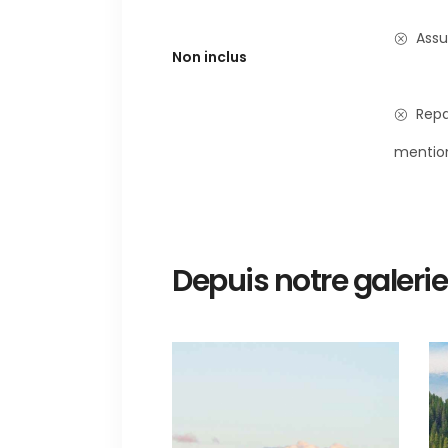
Assu
Non inclus
Repa
mentio
Depuis notre galerie