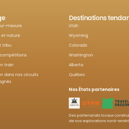
ge
Destinations tenda
sur-mesure
Utah
 et nature
Wyoming
t tribu
Colorado
 compétitions
Washington
n train
Alberta
n dans nos circuits
Québec
agnés
Nos États partenaires
Des partenariats locaux construit
de nos explorations nord-amér