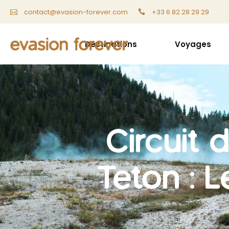
+33 6 82 28 29 29
contact@evasion-forever.com
Destinations
Voyages
Circuit 
Teton : 