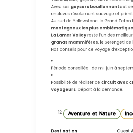
Avec ses
geysers bouillonnants
et s
enclaves résolument sauvage et primiti
Au sud de Yellowstone, le Grand Teton 
montagneux les plus emblématiques 
La Lamar Valley
reste l’un des meille
grands mammifères
, le Serengeti de 
Nos conseils pour ce voyage d’exceptio
Période conseillée : de mi-juin à septe
Possibilité de réaliser ce
circuit avec 
voyageurs
. Départ à la demande.
12
Aventure et Nature
In
Destination
Ouest 