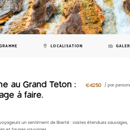
GRAMME
LOCALISATION
GALER
ne au Grand Teton :
€4250
/ par perso
age à faire.
 voyageurs un sentiment de liberté : vastes étendues sauvages,
és et faunes sauvages.​