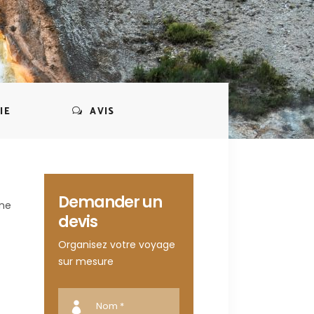
IE
AVIS
Demander un
nne
devis
Organisez votre voyage
sur mesure