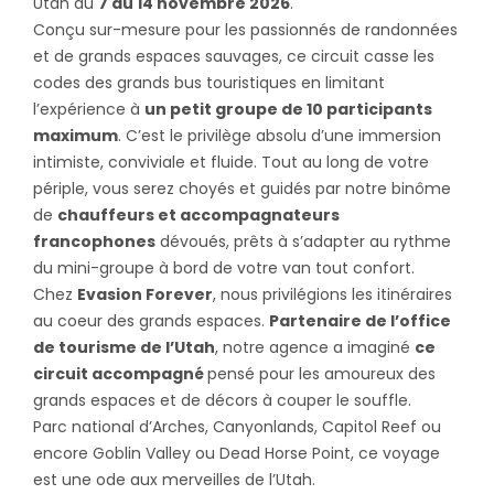
Utah du
7 au 14 novembre 2026
.
Conçu sur-mesure pour les passionnés de randonnées
et de grands espaces sauvages, ce circuit casse les
codes des grands bus touristiques en limitant
l’expérience à
un petit groupe de 10 participants
maximum
.
C’est le privilège absolu d’une immersion
intimiste
, conviviale et fluide.
Tout au long de votre
périple, vous serez choyés et guidés par notre binôme
de
chauffeurs et accompagnateurs
francophones
dévoués
, prêts à s’adapter au rythme
du mini-groupe à bord de votre van tout confort
.
Chez
Evasion Forever
, nous privilégions les itinéraires
au coeur des grands espaces.
Partenaire de l’office
de tourisme de l’Utah
, notre agence a imaginé
ce
circuit accompagné
pensé pour les amoureux des
grands espaces et de décors à couper le souffle.
Parc national d’Arches, Canyonlands, Capitol Reef ou
encore Goblin Valley ou Dead Horse Point, ce voyage
est une ode aux merveilles de l’Utah.