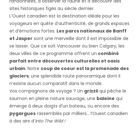
randonnées, à observer la faune et à découvrir des
sites historiques figés au siècle dernier.
L’Ouest canadien est la destination idéale pour les
voyageurs en quête d’authenticité, de grands espaces
et d’émotions fortes.
Les parcs nationaux de Banff
et Jasper
sont une merveille dont il est impossible de
se lasser. Que ce soit Vancouver ou bien Calgary, les
deux villes de ce programme offrent un
combiné
parfait entre découvertes culturelles et oasis
urbain
. Notre
coup de coeur est la promenade des
glaciers
, une splendide route panoramique dont il
n’existe aucun comparatif dans le monde.
Vos compagnons de voyage ? Un
grizzli
qui pêche le
saumon en pleine nature sauvage, une
baleine
qui
émerge à deux doigts d’un bateau, ou encore des
pygargues
rassemblés par milliers… l’Ouest canadien
à des airs d’
Into The Wild !