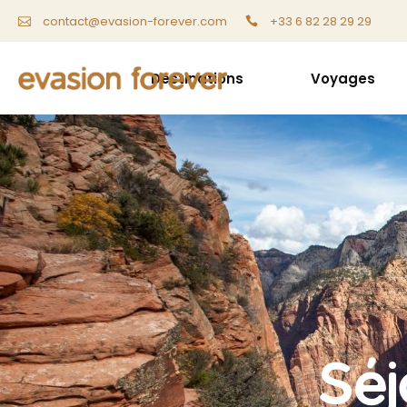
+33 6 82 28 29 29
contact@evasion-forever.com
Destinations
Voyages
Séj