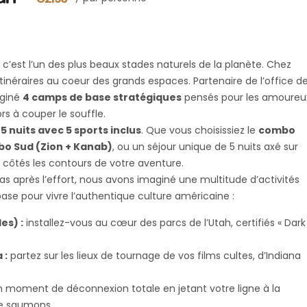
 c’est l’un des plus beaux stades naturels de la planète. Chez
s itinéraires au coeur des grands espaces. Partenaire de l’office d
aginé
4 camps de base stratégiques
pensés pour les amoureu
s à couper le souffle.
r
5 nuits avec 5 sports inclus
. Que vous choisissiez le
combo
o Sud (Zion + Kanab)
, ou un séjour unique de 5 nuits axé sur
s côtés les contours de votre aventure.
as après l’effort, nous avons imaginé une multitude d’activités
e pour vivre l’authentique culture américaine :
es) :
installez-vous au cœur des parcs de l’Utah, certifiés « Dark
 :
partez sur les lieux de tournage de vos films cultes, d’Indiana
 moment de déconnexion totale en jetant votre ligne à la
re saumons.