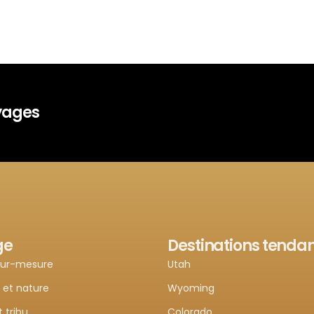
oyages
ge
Destinations tenda
sur-mesure
Utah
 et nature
Wyoming
t tribu
Colorado