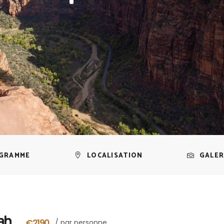
GRAMME
LOCALISATION
GALER
ah
€2190
/ par personne