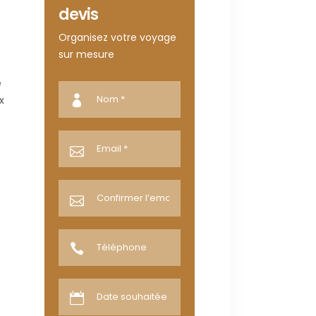
devis
Organisez votre voyage
sur mesure
e
x