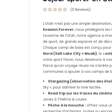
(0 Reviews)
L’Utah n’est pas une simple destination,
Evasion Forever
, nous privilégions le
tourisme de l’Utah, notre agence a im
de sport, de grands espaces et de décor
Chaque camp de base est conçu pou
Nord (Salt Lake City + Moab)
, le c
omb
votre sport favori, nous dessinons à vo
Parce qu’un voyage réussi ne s’arrête p
communes à ajouter à vos camps de bas
Stargazing (observation des étoil
Sky », pour admirer la Voie lactée.
Road trip sur les traces du cinéma
Jones à Thelma & Louise.
Pêche à la mouche :
offrez-vous un
recherche d’achigans, truites ou enco