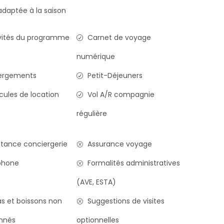
daptée à la saison
vités du programme
Carnet de voyage
numérique
ergements
Petit-Déjeuners
cules de location
Vol A/R compagnie
régulière
stance conciergerie
Assurance voyage
phone
Formalités administratives
(AVE, ESTA)
s et boissons non
Suggestions de visites
nnés
optionnelles