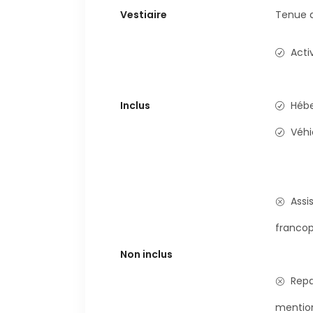
Vestiaire
Tenue a
Acti
Inclus
Héb
Véhi
Assi
franco
Non inclus
Repa
mentio