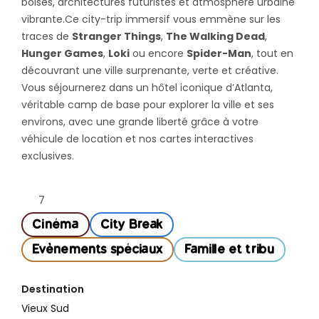
boisés, architectures futuristes et atmosphère urbaine
vibrante.Ce city-trip immersif vous emmène sur les
traces de
Stranger Things
,
The Walking Dead
,
Hunger Games
,
Loki
ou encore
Spider-Man
, tout en
découvrant une ville surprenante, verte et créative.
Vous séjournerez dans un hôtel iconique d’Atlanta,
véritable camp de base pour explorer la ville et ses
environs, avec une grande liberté grâce à votre
véhicule de location et nos cartes interactives
exclusives.
7
Cinéma
City Break
Evènements spéciaux
Famille et tribu
Destination
Vieux Sud