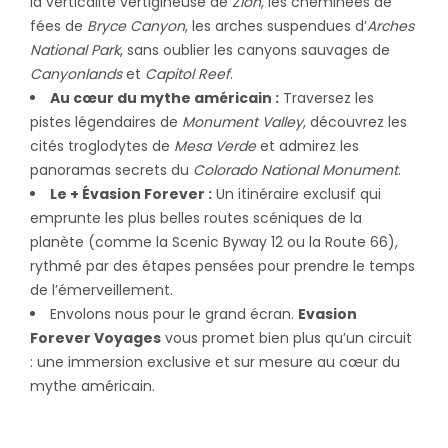
la verticalité vertigineuse de
Zion
, les cheminées de
fées de
Bryce Canyon
, les arches suspendues d’
Arches
National Park
, sans oublier les canyons sauvages de
Canyonlands
et
Capitol Reef
.
Au cœur du mythe américain :
Traversez les
pistes légendaires de
Monument Valley
, découvrez les
cités troglodytes de
Mesa Verde
et admirez les
panoramas secrets du
Colorado National Monument
.
Le + Évasion Forever :
Un itinéraire exclusif qui
emprunte les plus belles routes scéniques de la
planète (comme la Scenic Byway 12 ou la Route 66),
rythmé par des étapes pensées pour prendre le temps
de l’émerveillement.
Envolons nous pour le grand écran.
Evasion
Forever Voyages
vous promet bien plus qu’un circuit
: une immersion exclusive et sur mesure au cœur du
mythe américain.