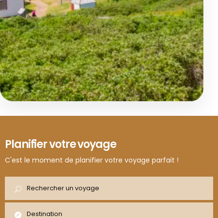
Aventure et Nature
De Québec au Nouveau-Brunswi
Circuit culturel
Planifier votre voyage
Québec - Edmunston - Fredericton - St. Andrews - Parc nati
Road Trip
C'est le moment de planifier votre voyage parfait !
Voyage combiné
Voyage Gastronomique