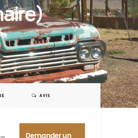
aire)
IE
AVIS
Demander un
nne