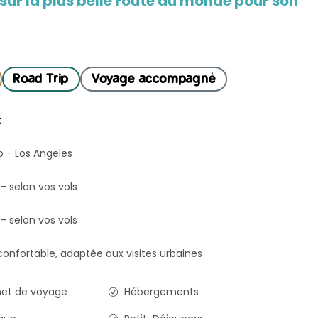
r sur la plus belle route du monde pour son
Road Trip
Voyage accompagné
t
 - Los Angeles
 – selon vos vols
 – selon vos vols
onfortable, adaptée aux visites urbaines
et de voyage
Hébergements