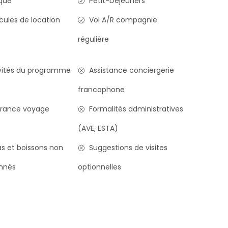
que
Petit-Déjeuners
cules de location
Vol A/R compagnie
régulière
vités du programme
Assistance conciergerie
francophone
rance voyage
Formalités administratives
(AVE, ESTA)
s et boissons non
Suggestions de visites
nnés
optionnelles