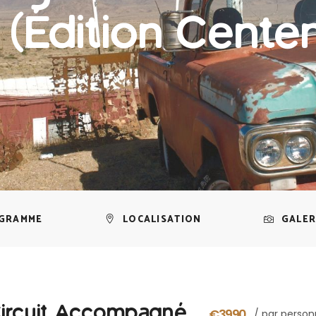
 (Édition Centen
GRAMME
LOCALISATION
GALER
Circuit Accompagné
€3990
/ par perso