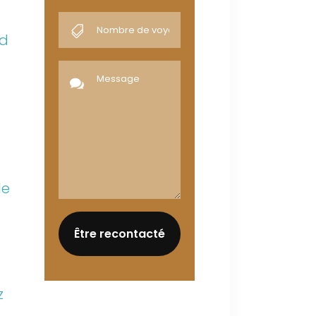
ad
le
z