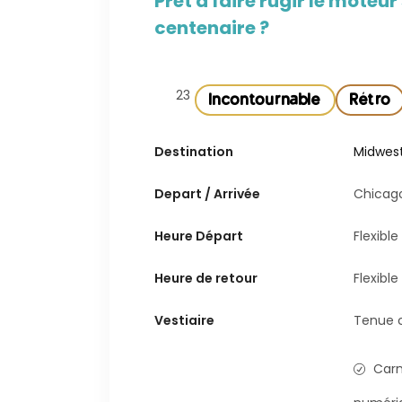
Prêt à faire rugir le moteu
centenaire ?
23
Incontournable
Rétro
Destination
Midwes
Depart / Arrivée
Chicago
Heure Départ
Flexible
Heure de retour
Flexible
Vestiaire
Tenue c
Carn