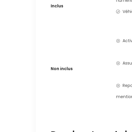
numéri
Inclus
Véhi
Acti
Assu
Non inclus
Repa
mentio