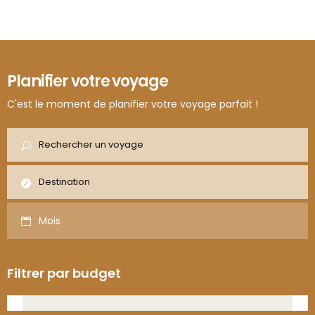
Pop Culture, Rétro & Secrets
Rétro
Californiens
Road Trip
Los Angeles - Santa Monica - Venice Beach - Malibu…
Voyage accompagné
Planifier votre voyage
C'est le moment de planifier votre voyage parfait !
Mois
Filtrer par budget