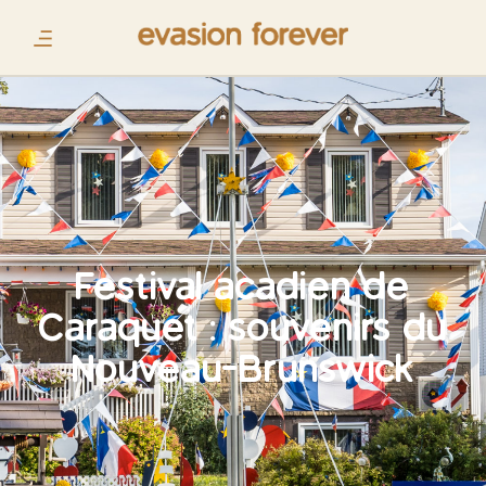
Festival acadien de
Caraquet : souvenirs du
Nouveau-Brunswick