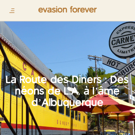
La Route des Diners : Des
néons de L.A. à l’âme
d’Albuquerque