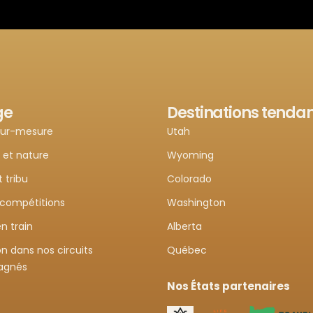
ge
Destinations tenda
sur-mesure
Utah
 et nature
Wyoming
t tribu
Colorado
 compétitions
Washington
n train
Alberta
n dans nos circuits
Québec
agnés
Nos États partenaires