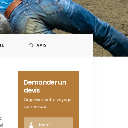
IE
AVIS
Demander un
devis
Organisez votre voyage
sur mesure
a
mé