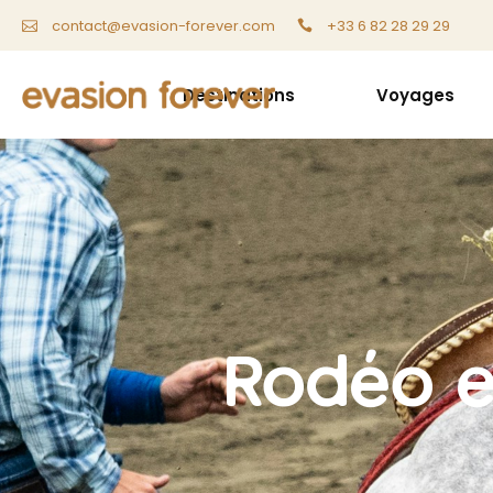
+33 6 82 28 29 29
contact@evasion-forever.com
Destinations
Voyages
Rodéo e