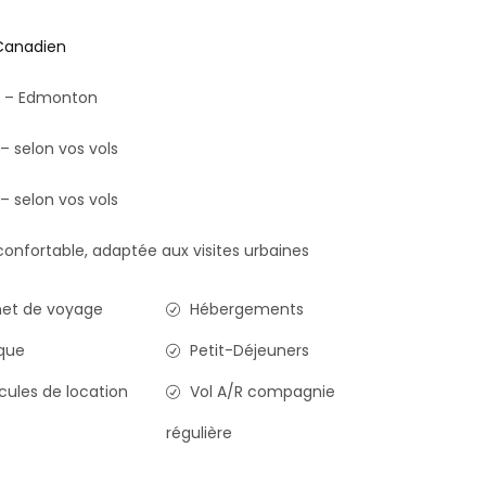
Canadien
y – Edmonton
 – selon vos vols
 – selon vos vols
onfortable, adaptée aux visites urbaines
et de voyage
Hébergements
que
Petit-Déjeuners
cules de location
Vol A/R compagnie
régulière