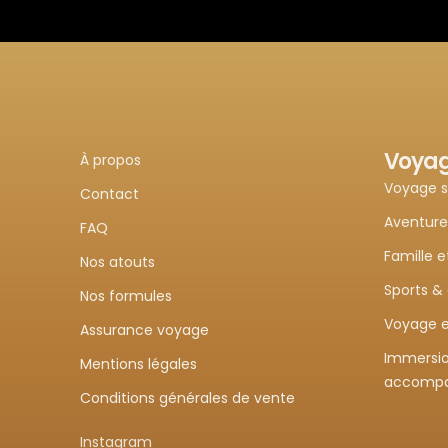
Voya
À propos
Voyage 
Contact
Aventure
FAQ
Famille e
Nos atouts
Sports &
Nos formules
Voyage e
Assurance voyage
Immersio
Mentions légales
accomp
Conditions générales de vente
Instagram