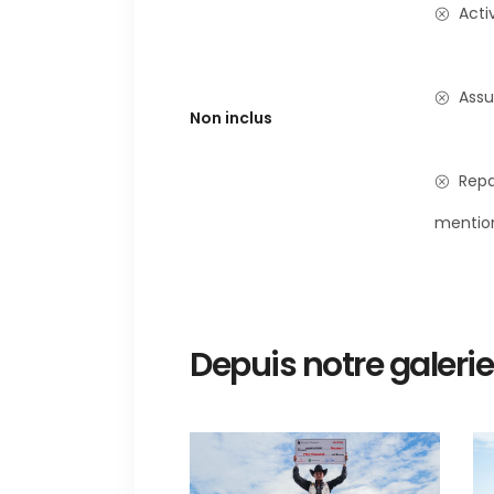
Acti
Assu
Non inclus
Repa
mentio
Depuis notre galerie