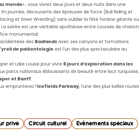
 au monde
« , vous vivrez deux jours et deux nuits dans une
n journée, découverte des épreuves de force (Bull Riding et
l Racing et Steer Wrestling) sans oublier la fête foraine géante ou
. La soirée est une véritable apothéose entre courses de chariot
ifice monumental.
s acidentées des
Badlands
avec ses canyons et formations
Tyrell de paléontologie
est l’un des plus spectaculaire au
per et Lake Louise pour vivre
6 jours d’exploration dans les
ux parcs nationaux éblouissants de beauté entre lacs turquoise,
sper et Banff
.
us emprunterez l’
Icefields Parkway
, l’une des plus belles route
ur privé
Circuit culturel
Evènements spéciaux