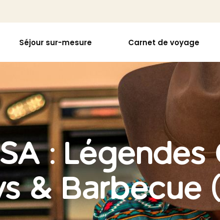
Séjour sur-mesure
Carnet de voyage
USA : Légendes
 & Barbecue (1