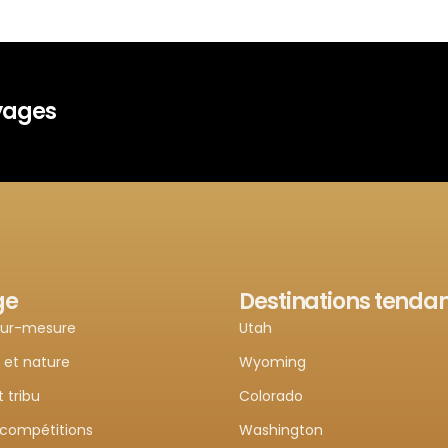
oyages
ge
Destinations tenda
sur-mesure
Utah
 et nature
Wyoming
t tribu
Colorado
 compétitions
Washington