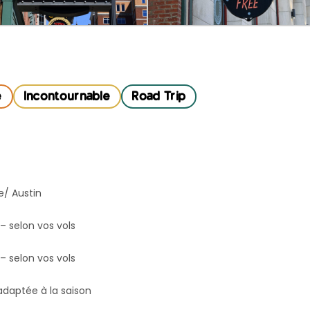
e
Incontournable
Road Trip
e/ Austin
 – selon vos vols
 – selon vos vols
daptée à la saison