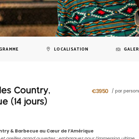
GRAMME
LOCALISATION
GALER
des Country,
€3950
/ par perso
 (14 jours)
untry & Barbecue au Cœur de l’Amérique
 et oreilles grand ouvertes : embarquez pour l’immersion ultime