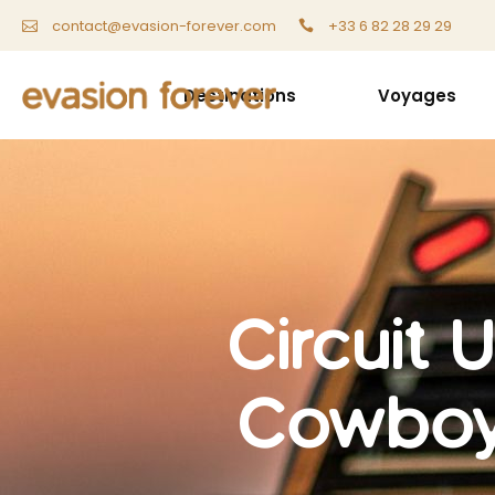
+33 6 82 28 29 29
contact@evasion-forever.com
Destinations
Voyages
Circuit 
Cowboys