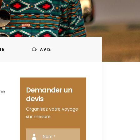
IE
AVIS
Demander un
nne
devis
Organisez votre voyage
sur mesure