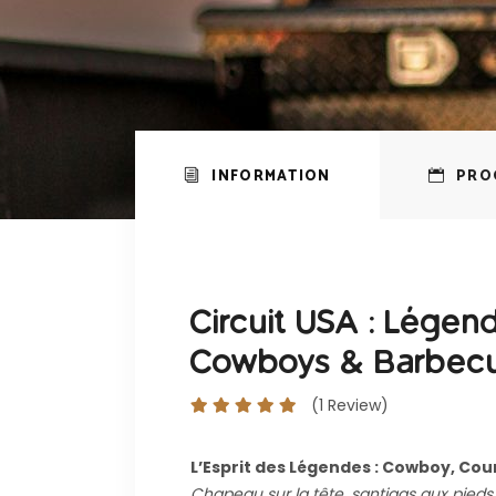
INFORMATION
PRO
Circuit USA : Légen
Cowboys & Barbecue
(1 Review)
L’Esprit des Légendes : Cowboy, Co
Chapeau sur la tête, santiags aux pieds