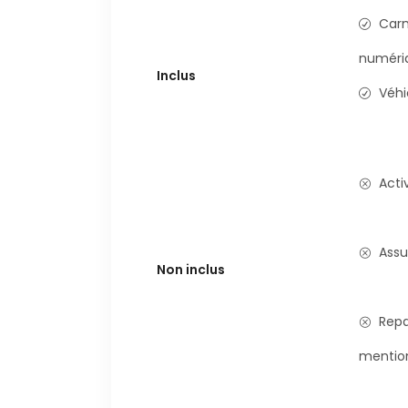
Carn
numéri
Inclus
Véhi
Acti
Assu
Non inclus
Repa
mentio