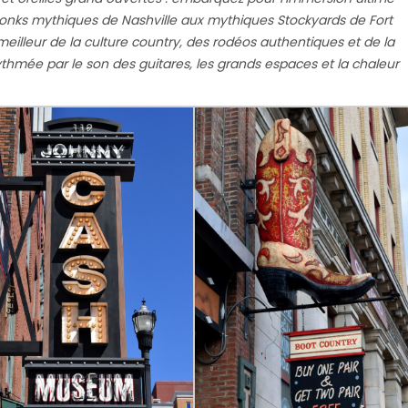
tonks mythiques de Nashville aux mythiques Stockyards de Fort
 meilleur de la culture country, des rodéos authentiques et de la
hmée par le son des guitares, les grands espaces et la chaleur