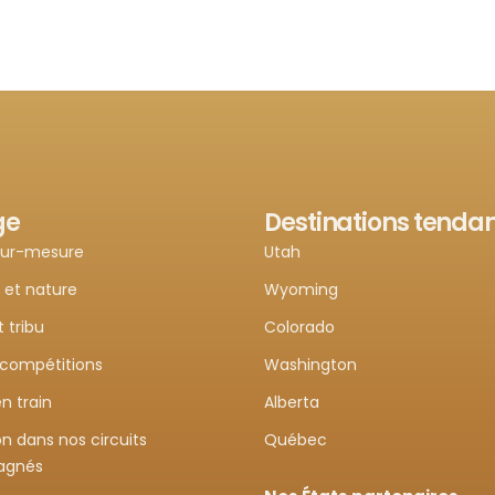
ge
Destinations tenda
sur-mesure
Utah
 et nature
Wyoming
t tribu
Colorado
 compétitions
Washington
n train
Alberta
n dans nos circuits
Québec
agnés