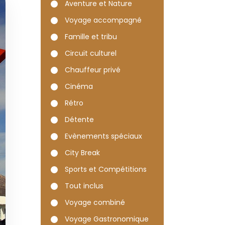
: Un
Aventure et Nature
re de
Voyage accompagné
elle
Famille et tribu
Circuit culturel
Chauffeur privé
tchez, New Orleans
Cinéma
Rétro
Détente
Evènements spéciaux
City Break
Sports et Compétitions
Tout inclus
Voyage combiné
Voyage Gastronomique