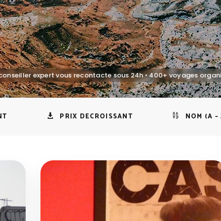
NT
PRIX DECROISSANT
NOM (A – 