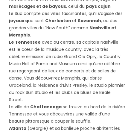
marécages et de bayous
, celui du
pays cajun
.
Le Sud compte des villes fascinantes, qu’il s’agisse des
joyaux q
ue sont
Charleston
et
Savannah
, ou des
grandes villes du “New Southˮ comme
Nashville et
Memphis
.
Le Tennessee
avec au centre, sa capitale Nashville
est le cœur de la musique country, avec la très
célèbre émission de radio Grand Ole Opry, le Country
Music Hall of Fame and Museum ainsi qu’une célèbre
rue regorgeant de lieux de concerts et de salles de
danse. Vous découvrirez Memphis, qui abrite
Graceland, la résidence d’Elvis Presley, le studio pionnier
du rock Sun Studio et les clubs de blues de Beale
Street.
La ville de
Chattanooga
se trouve au bord de la rivière
Tennessee et vous découvrirez une vallée d’une
beauté pittoresque à couper le souffle.
Atlanta
(Georgie) et sa banlieue proche abritent les