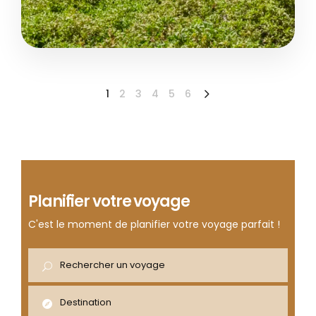
Aventure et Nature
€2950
Douceur de vivre en
1
2
3
4
5
6
Circuit culturel
Gaspésie
Famille et tribu
Montréal - Kamouraska - Sainte Flavie - Métis sur Mer…
Planifier votre voyage
C'est le moment de planifier votre voyage parfait !